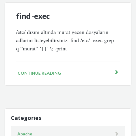
find -exec
/etc/ dizini altinda murat gecen dosyalarin
adlarini listeyebilirsiniz. find /etc/ -exec grep -
q “murat” ‘{}’ \; -print
CONTINUE READING
Categories
Apache