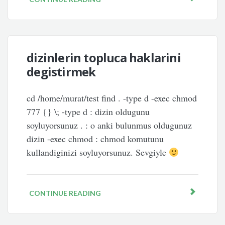
dizinlerin topluca haklarini
degistirmek
cd /home/murat/test find . -type d -exec chmod
777 {} \; -type d : dizin oldugunu
soyluyorsunuz . : o anki bulunmus oldugunuz
dizin -exec chmod : chmod komutunu
kullandiginizi soyluyorsunuz. Sevgiyle
CONTINUE READING