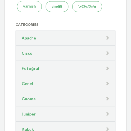
varnish
vimdiff
\x03\xf3\r\n
CATEGORIES
Apache
Cisco
Fotoğraf
Genel
Gnome
Juniper
Kabuk