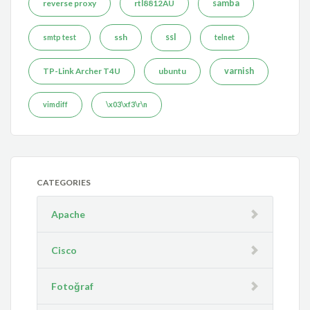
reverse proxy
rtl8812AU
samba
ssh
ssl
smtp test
telnet
TP-Link Archer T4U
ubuntu
varnish
vimdiff
\x03\xf3\r\n
CATEGORIES
Apache
Cisco
Fotoğraf