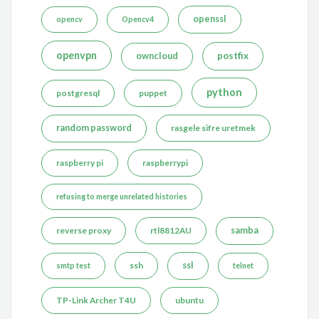
openssl
opencv
Opencv4
openvpn
postfix
owncloud
python
postgresql
puppet
random password
rasgele sifre uretmek
raspberry pi
raspberrypi
refusing to merge unrelated histories
reverse proxy
rtl8812AU
samba
ssh
ssl
smtp test
telnet
TP-Link Archer T4U
ubuntu