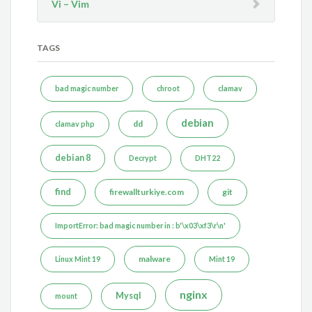
Vi – Vim
TAGS
bad magic number
chroot
clamav
debian
dd
clamav php
debian 8
Decrypt
DHT22
find
firewallturkiye.com
git
ImportError: bad magic number in : b'\x03\xf3\r\n'
malware
Linux Mint 19
Mint 19
nginx
Mysql
mount