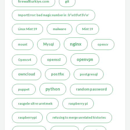
firewallturkiye.com
git
ImportError: bad magic number in : b'\x03\xf3\r\n'
malware
Linux Mint 19
Mint 19
nginx
Mysql
mount
opencv
openvpn
openssl
Opencv4
postfix
owncloud
postgresql
python
puppet
random password
rasgele sifre uretmek
raspberry pi
raspberrypi
refusing to merge unrelated histories