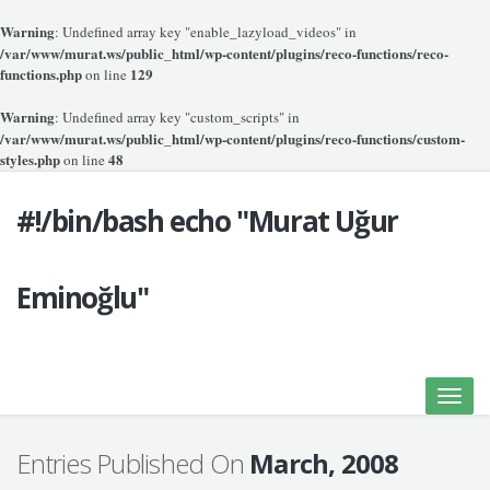
Warning
: Undefined array key "enable_lazyload_videos" in
/var/www/murat.ws/public_html/wp-content/plugins/reco-functions/reco-
functions.php
129
on line
Warning
: Undefined array key "custom_scripts" in
/var/www/murat.ws/public_html/wp-content/plugins/reco-functions/custom-
styles.php
48
on line
#!/bin/bash echo "Murat Uğur
Eminoğlu"
Toggle
naviga
Entries Published On
March, 2008