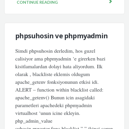
CONTINUE READING
phpsuhosin ve phpmyadmin
Simdi phpsuhosin derledim, hos guzel
calisiyor ama phpmyadmin ‘e girerken bazi
kisitlamalardan dolayi hata aliyordum. Ilk
olarak , blackliste eklemis oldugum
apache_getenv fonksiyonunun etkisi idi.
ALERT – function within blacklist called:
apache_getenv() Bunun icin asagidaki
parametleri apachedeki phpmyadmin
virtualhost ‘unun icine ekleyin.
php_admin_value
suhosin.executor.func.blacklist ” ” ikinci sorun