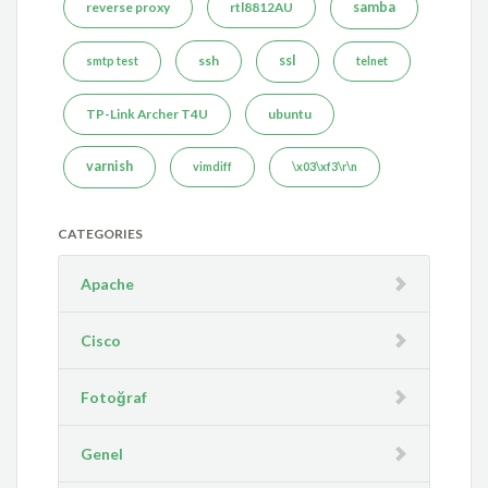
reverse proxy
rtl8812AU
samba
ssh
ssl
smtp test
telnet
TP-Link Archer T4U
ubuntu
varnish
vimdiff
\x03\xf3\r\n
CATEGORIES
Apache
Cisco
Fotoğraf
Genel