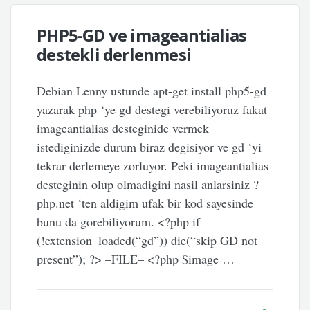
PHP5-GD ve imageantialias
destekli derlenmesi
Debian Lenny ustunde apt-get install php5-gd
yazarak php ‘ye gd destegi verebiliyoruz fakat
imageantialias desteginide vermek
istediginizde durum biraz degisiyor ve gd ‘yi
tekrar derlemeye zorluyor. Peki imageantialias
desteginin olup olmadigini nasil anlarsiniz ?
php.net ‘ten aldigim ufak bir kod sayesinde
bunu da gorebiliyorum. <?php if
(!extension_loaded(“gd”)) die(“skip GD not
present”); ?> –FILE– <?php $image …