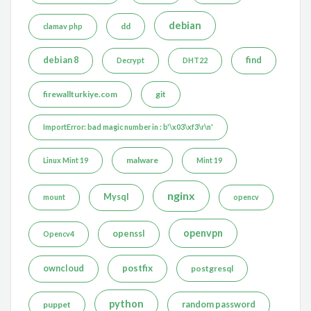
debian
dd
clamav php
debian 8
find
Decrypt
DHT22
firewallturkiye.com
git
ImportError: bad magic number in : b'\x03\xf3\r\n'
malware
Linux Mint 19
Mint 19
nginx
Mysql
mount
opencv
openvpn
openssl
Opencv4
postfix
owncloud
postgresql
python
puppet
random password