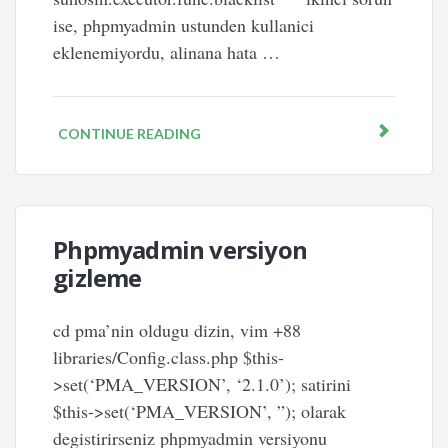
ise, phpmyadmin ustunden kullanici
eklenemiyordu, alinana hata …
CONTINUE READING
Phpmyadmin versiyon
gizleme
cd pma’nin oldugu dizin, vim +88
libraries/Config.class.php $this-
>set(‘PMA_VERSION’, ‘2.1.0’); satirini
$this->set(‘PMA_VERSION’, ”); olarak
degistirirseniz phpmyadmin versiyonu