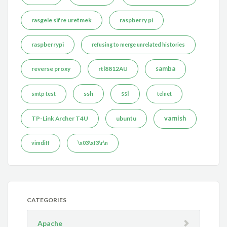
rasgele sifre uretmek
raspberry pi
raspberrypi
refusing to merge unrelated histories
reverse proxy
rtl8812AU
samba
ssh
ssl
smtp test
telnet
TP-Link Archer T4U
ubuntu
varnish
vimdiff
\x03\xf3\r\n
CATEGORIES
Apache