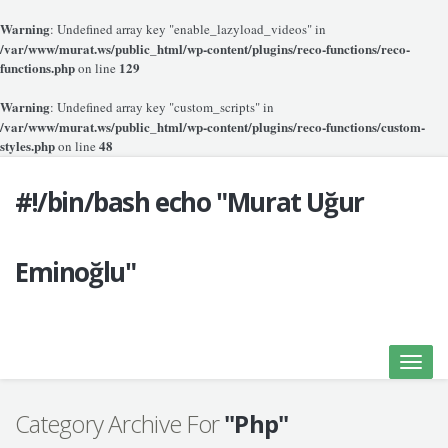
Warning
: Undefined array key "enable_lazyload_videos" in
/var/www/murat.ws/public_html/wp-content/plugins/reco-functions/reco-
functions.php
129
on line
Warning
: Undefined array key "custom_scripts" in
/var/www/murat.ws/public_html/wp-content/plugins/reco-functions/custom-
styles.php
48
on line
#!/bin/bash echo "Murat Uğur
Eminoğlu"
Toggle
naviga
Category Archive For
"Php"