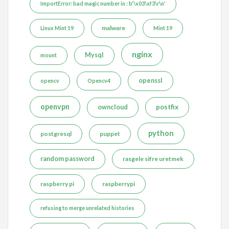
ImportError: bad magic number in : b'\x03\xf3\r\n'
malware
Linux Mint 19
Mint 19
nginx
Mysql
mount
openssl
opencv
Opencv4
openvpn
postfix
owncloud
python
postgresql
puppet
random password
rasgele sifre uretmek
raspberry pi
raspberrypi
refusing to merge unrelated histories