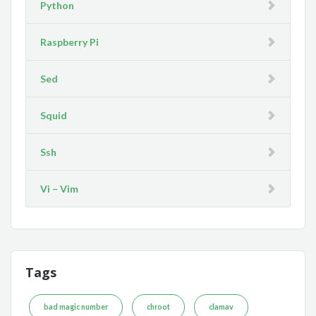
Python
Raspberry Pi
Sed
Squid
Ssh
Vi – Vim
Tags
bad magic number
chroot
clamav