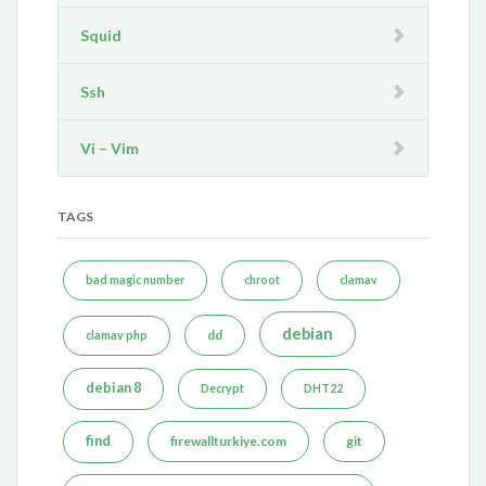
Squid
Ssh
Vi – Vim
TAGS
bad magic number
chroot
clamav
debian
dd
clamav php
debian 8
Decrypt
DHT22
find
firewallturkiye.com
git