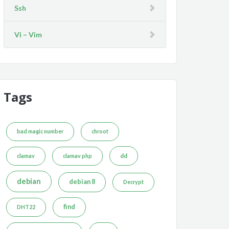
Ssh
Vi – Vim
Tags
bad magic number
chroot
dd
clamav
clamav php
debian
debian 8
Decrypt
find
DHT22