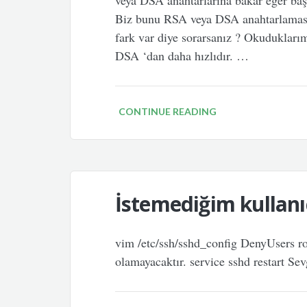
veya DSA anahtarlarına bakar eğer başar
Biz bunu RSA veya DSA anahtarlaması
fark var diye sorarsanız ? Okuduklar
DSA ‘dan daha hızlıdır. …
CONTINUE READING
İstemediğim kullanı
vim /etc/ssh/sshd_config DenyUsers root
olamayacaktır. service sshd restart Sev