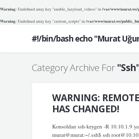
Warning
/var/www/murat.ws/pu
: Undefined array key "enable_lazyload_videos" in
Warning
/var/www/murat.ws/public_htm
: Undefined array key "custom_scripts" in
#!/bin/bash echo "Murat Uğu
Category Archive For
"Ssh
WARNING: REMOTE 
HAS CHANGED!
Konsoldan ssh-keygen -R 10.10.1.9 yap
murat@murat:~/.ssh$ ssh root@10.10