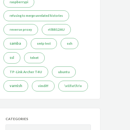
raspberrypi
refusing to merge unrelated histories
reverse proxy
rtl8812AU
samba
ssh
smtp test
ssl
telnet
TP-Link Archer T4U
ubuntu
varnish
vimdiff
\x03\xf3\r\n
CATEGORIES