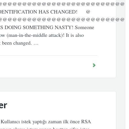
@@@@@@@@@@@@@@@@@@@@@@@@@@
DENTIFICATION HAS CHANGED! @
@@@@@@@@@@@@@@@@@@@@@@@@@@
IS DOING SOMETHING NASTY! Someone
w (man-in-the-middle attack)! It is also
st been changed. …
er
. Kullanıcı istek yaptığı zaman ilk önce RSA