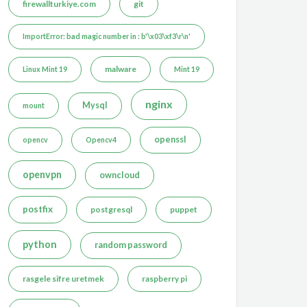
firewallturkiye.com
git
ImportError: bad magic number in : b'\x03\xf3\r\n'
malware
Linux Mint 19
Mint 19
nginx
Mysql
mount
openssl
opencv
Opencv4
openvpn
owncloud
postfix
postgresql
puppet
python
random password
rasgele sifre uretmek
raspberry pi