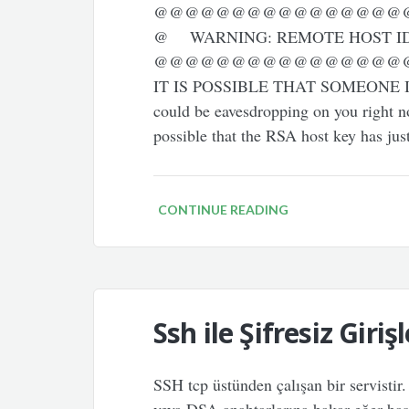
@@@@@@@@@@@@@@@@
@ WARNING: REMOTE HOST I
@@@@@@@@@@@@@@@@
IT IS POSSIBLE THAT SOMEONE 
could be eavesdropping on you right no
possible that the RSA host key has ju
CONTINUE READING
Ssh ile Şifresiz Girişl
SSH tcp üstünden çalışan bir servistir