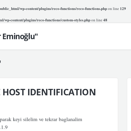
blic_html/wp-content/plugins/reco-functions/reco-functions.php
129
on line
l/wp-content/plugins/reco-functions/custom-styles.php
48
on line
r Eminoğlu"
"
HOST IDENTIFICATION
arak keyi silelim ve tekrar baglanalim
.1.9