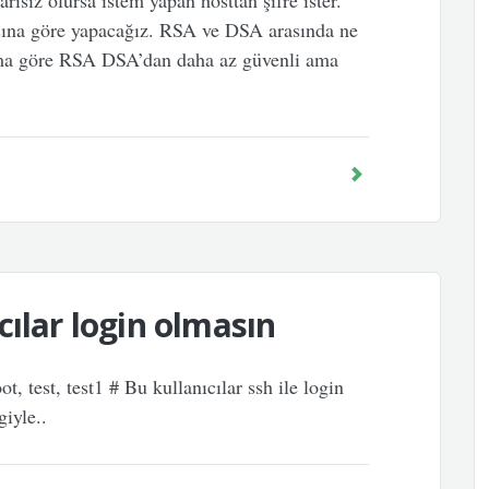
ısız olursa istem yapan hosttan şifre ister.
na göre yapacağız. RSA ve DSA arasında ne
ıma göre RSA DSA’dan daha az güvenli ama
cılar login olmasın
, test, test1 # Bu kullanıcılar ssh ile login
giyle..