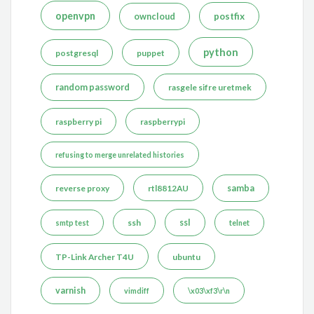
openvpn
postfix
owncloud
python
postgresql
puppet
random password
rasgele sifre uretmek
raspberry pi
raspberrypi
refusing to merge unrelated histories
reverse proxy
rtl8812AU
samba
ssh
ssl
smtp test
telnet
TP-Link Archer T4U
ubuntu
varnish
vimdiff
\x03\xf3\r\n