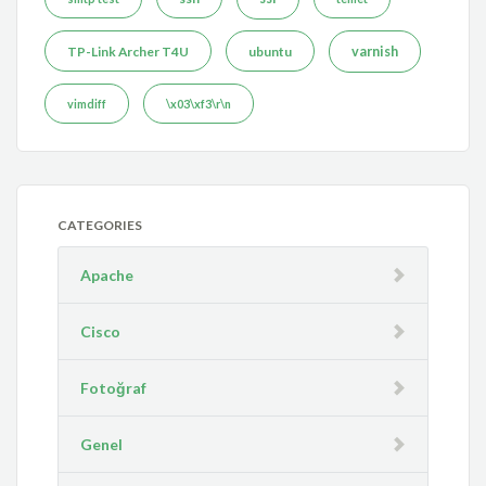
TP-Link Archer T4U
ubuntu
varnish
vimdiff
\x03\xf3\r\n
CATEGORIES
Apache
Cisco
Fotoğraf
Genel