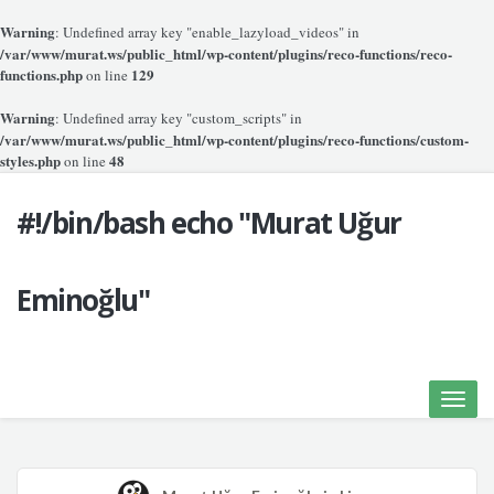
Warning
: Undefined array key "enable_lazyload_videos" in
/var/www/murat.ws/public_html/wp-content/plugins/reco-functions/reco-
functions.php
129
on line
Warning
: Undefined array key "custom_scripts" in
/var/www/murat.ws/public_html/wp-content/plugins/reco-functions/custom-
styles.php
48
on line
#!/bin/bash echo "Murat Uğur
Eminoğlu"
Toggle
naviga