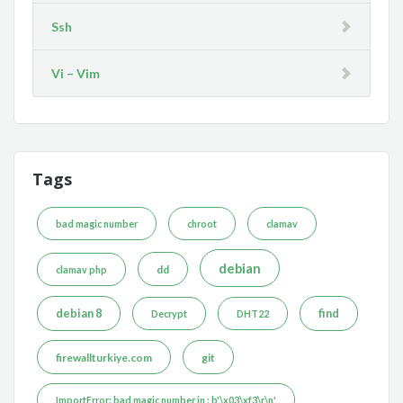
Ssh
Vi – Vim
Tags
bad magic number
chroot
clamav
debian
dd
clamav php
debian 8
find
Decrypt
DHT22
firewallturkiye.com
git
ImportError: bad magic number in : b'\x03\xf3\r\n'