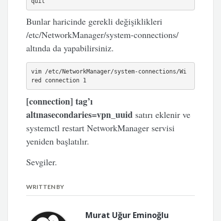
quit
Bunlar haricinde gerekli değişiklikleri
/etc/NetworkManager/system-connections/
altında da yapabilirsiniz.
vim /etc/NetworkManager/system-connections/Wi
red connection 1
[connection] tag’ı
altınasecondaries=vpn_uuid
satırı eklenir ve
systemctl restart NetworkManager servisi
yeniden başlatılır.
Sevgiler.
WRITTEN BY
Murat Uğur Eminoğlu