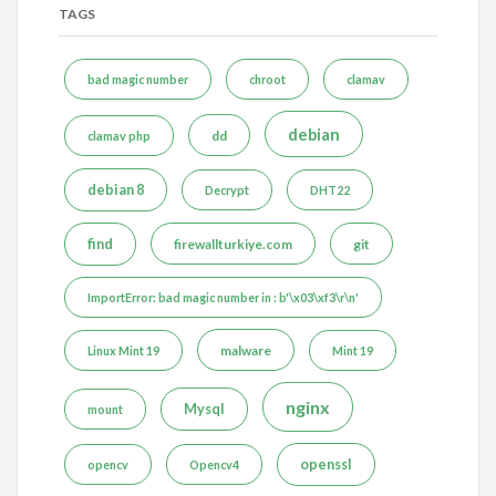
TAGS
bad magic number
chroot
clamav
debian
dd
clamav php
debian 8
Decrypt
DHT22
find
firewallturkiye.com
git
ImportError: bad magic number in : b'\x03\xf3\r\n'
malware
Linux Mint 19
Mint 19
nginx
Mysql
mount
openssl
opencv
Opencv4