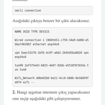
nmcli connection
Asağıdaki çıktıya benzer bir çıktı alacaksınız.
NAME UUID TYPE DEVICE

Wired connection 1 1960t651-c759-34e9-bd08-e5
bba74839bf ethernet enp34s0

vpn baec53276-1bfb-4c9f-a6d2-2645d5ba8020 vpn 
enp34s0

tun99 2af375e43-b825-4d47-92bb-e5538767b54a t
un tun0

Wifi_Network dd6e02b6-be21-4cc6-b86b-0e3dd59f
e074 wifi --
2.
Hangi aygıttan internete çıkış yapacaksanız
onu seçip aşağıdaki gibi çalıştıyorsunuz.