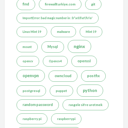
find
firewallturkiye.com
git
ImportError: bad magic number in : b'\x03\xf3\r\n'
malware
Linux Mint 19
Mint 19
nginx
Mysql
mount
openssl
opencv
Opencv4
openvpn
postfix
owncloud
python
postgresql
puppet
random password
rasgele sifre uretmek
raspberry pi
raspberrypi