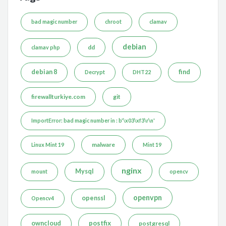
bad magic number
chroot
clamav
debian
dd
clamav php
debian 8
find
Decrypt
DHT22
firewallturkiye.com
git
ImportError: bad magic number in : b'\x03\xf3\r\n'
malware
Linux Mint 19
Mint 19
nginx
Mysql
mount
opencv
openvpn
openssl
Opencv4
postfix
owncloud
postgresql