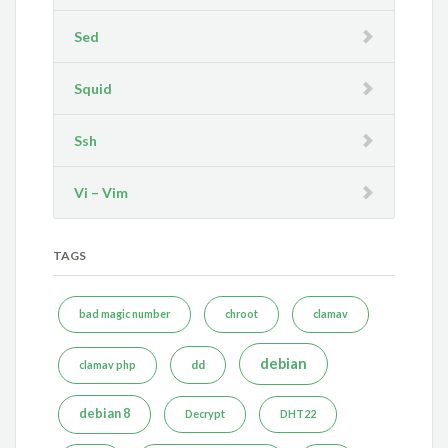
Sed
Squid
Ssh
Vi – Vim
TAGS
bad magic number
chroot
clamav
debian
dd
clamav php
debian 8
Decrypt
DHT22