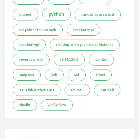
python
puppet
random password
rasgele sifre uretmek
raspberry pi
raspberrypi
refusing to merge unrelated histories
reverse proxy
rtl8812AU
samba
ssh
ssl
smtp test
telnet
TP-Link Archer T4U
ubuntu
varnish
vimdiff
\x03\xf3\r\n