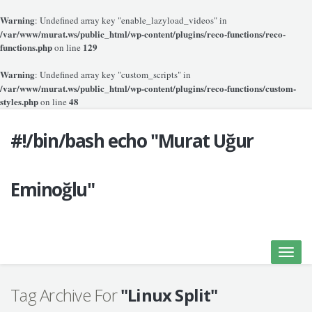
Warning
: Undefined array key "enable_lazyload_videos" in
/var/www/murat.ws/public_html/wp-content/plugins/reco-functions/reco-
functions.php
129
on line
Warning
: Undefined array key "custom_scripts" in
/var/www/murat.ws/public_html/wp-content/plugins/reco-functions/custom-
styles.php
48
on line
#!/bin/bash echo "Murat Uğur
Eminoğlu"
Toggle
naviga
Tag Archive For
"Linux Split"