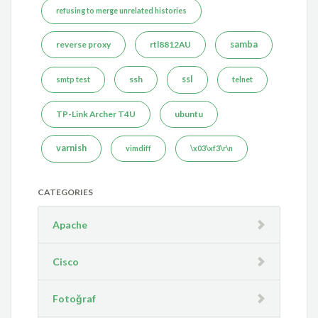
refusing to merge unrelated histories
reverse proxy
rtl8812AU
samba
ssh
ssl
smtp test
telnet
TP-Link Archer T4U
ubuntu
varnish
vimdiff
\x03\xf3\r\n
CATEGORIES
Apache
Cisco
Fotoğraf