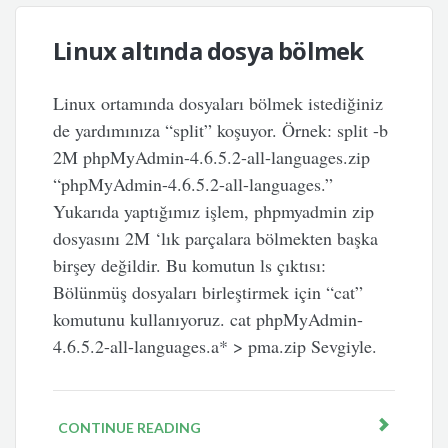
Linux altında dosya bölmek
Linux ortamında dosyaları bölmek istediğiniz
de yardımınıza “split” koşuyor. Örnek: split -b
2M phpMyAdmin-4.6.5.2-all-languages.zip
“phpMyAdmin-4.6.5.2-all-languages.”
Yukarıda yaptığımız işlem, phpmyadmin zip
dosyasını 2M ‘lık parçalara bölmekten başka
birşey değildir. Bu komutun ls çıktısı:
Bölünmüş dosyaları birleştirmek için “cat”
komutunu kullanıyoruz. cat phpMyAdmin-
4.6.5.2-all-languages.a* > pma.zip Sevgiyle.
CONTINUE READING