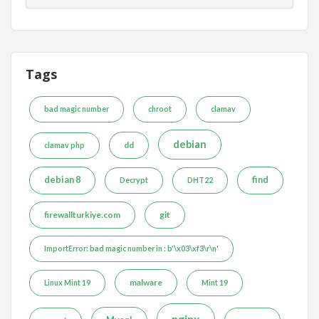
Tags
bad magic number
chroot
clamav
debian
dd
clamav php
debian 8
find
Decrypt
DHT22
firewallturkiye.com
git
ImportError: bad magic number in : b'\x03\xf3\r\n'
malware
Linux Mint 19
Mint 19
nginx