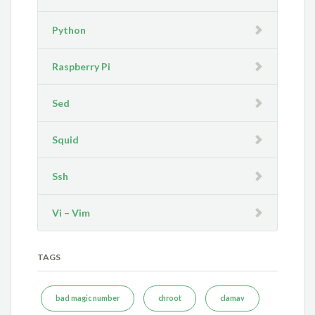
Python
Raspberry Pi
Sed
Squid
Ssh
Vi – Vim
TAGS
bad magic number
chroot
clamav