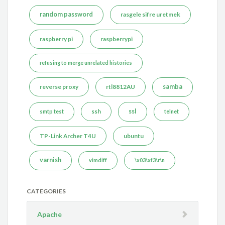
random password
rasgele sifre uretmek
raspberry pi
raspberrypi
refusing to merge unrelated histories
reverse proxy
rtl8812AU
samba
ssh
ssl
smtp test
telnet
TP-Link Archer T4U
ubuntu
varnish
vimdiff
\x03\xf3\r\n
CATEGORIES
Apache