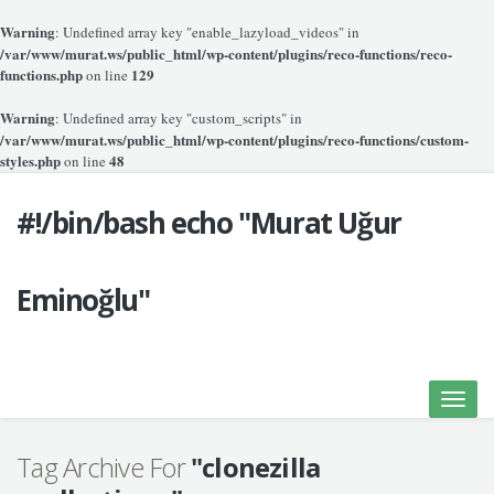
Warning
: Undefined array key "enable_lazyload_videos" in
/var/www/murat.ws/public_html/wp-content/plugins/reco-functions/reco-
functions.php
129
on line
Warning
: Undefined array key "custom_scripts" in
/var/www/murat.ws/public_html/wp-content/plugins/reco-functions/custom-
styles.php
48
on line
#!/bin/bash echo "Murat Uğur
Eminoğlu"
Toggle
naviga
Tag Archive For
"clonezilla