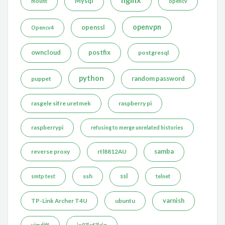
Mysql
mount
opencv
openvpn
openssl
Opencv4
postfix
owncloud
postgresql
python
puppet
random password
rasgele sifre uretmek
raspberry pi
raspberrypi
refusing to merge unrelated histories
reverse proxy
rtl8812AU
samba
ssh
ssl
smtp test
telnet
TP-Link Archer T4U
ubuntu
varnish
vimdiff
\x03\xf3\r\n