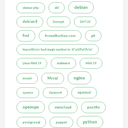
debian
dd
clamav php
debian 8
Decrypt
DHT22
find
firewallturkiye.com
git
ImportError: bad magic number in : b'\x03\xf3\r\n'
malware
Linux Mint 19
Mint 19
nginx
Mysql
mount
openssl
opencv
Opencv4
openvpn
postfix
owncloud
python
postgresql
puppet