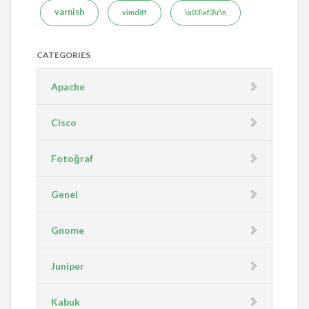
varnish
vimdiff
\x03\xf3\r\n
CATEGORIES
Apache
Cisco
Fotoğraf
Genel
Gnome
Juniper
Kabuk