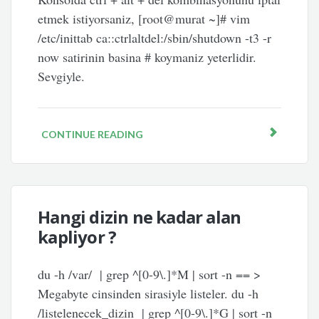
etmek istiyorsaniz, [root@murat ~]# vim
/etc/inittab ca::ctrlaltdel:/sbin/shutdown -t3 -r
now satirinin basina # koymaniz yeterlidir.
Sevgiyle.
CONTINUE READING
Hangi dizin ne kadar alan
kapliyor ?
du -h /var/ | grep ^[0-9\.]*M | sort -n == >
Megabyte cinsinden sirasiyle listeler. du -h
/listelenecek_dizin | grep ^[0-9\.]*G | sort -n