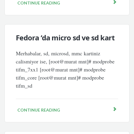
CONTINUE READING
Fedora ‘da micro sd ve sd kart
Merhabalar, sd, microsd, mmc kartiniz
calismiyor ise, [root@murat mnt]# modprobe
tifm_7xx1 [root@murat mnt]# modprobe
tifm_core [root@murat mnt]# modprobe
tifm_sd
CONTINUE READING