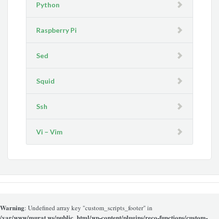
Python
Raspberry Pi
Sed
Squid
Ssh
Vi – Vim
Warning
: Undefined array key "custom_scripts_footer" in
/var/www/murat.ws/public_html/wp-content/plugins/reco-functions/custom-