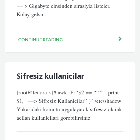
== > Gigabyte cinsinden sirasiyla listeler.
Kolay gelsin.
CONTINUE READING
Sifresiz kullanicilar
[root@fedora ~]# awk -F: ‘$2 == “!!” { print
$1, “==> Sifresiz Kullanicilar” }’ /etc/shadow
Yukaridaki komutu uygulayarak sifresiz olarak
acilan kullanicilari gorebilirsiniz.