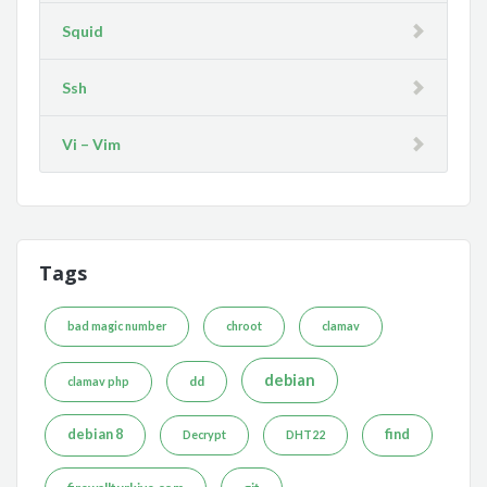
Squid
Ssh
Vi – Vim
Tags
bad magic number
chroot
clamav
debian
dd
clamav php
debian 8
find
Decrypt
DHT22