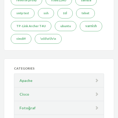
reverse proxy
rtl8812AU
samba
ssh
ssl
smtp test
telnet
TP-Link Archer T4U
ubuntu
varnish
vimdiff
\x03\xf3\r\n
CATEGORIES
Apache
Cisco
Fotoğraf