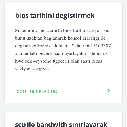
bios tarihini degistirmek
Sistemimiz her acilista bios tarihini aliyor ise,
bunu uzaktan baglanarak konsol araciligi ile
degistirebilirsiniz. debian:~# date 0625163307
#su andaki gecerli saati ayarlayalim. debian:~#
hwclock –systohc #gecerli olan saati biosa
yaziyor. sevgiyle.
CONTINUE READING
scp ile bandwith sınırlayarak