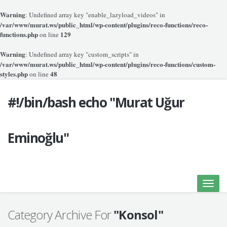
Warning
: Undefined array key "enable_lazyload_videos" in
/var/www/murat.ws/public_html/wp-content/plugins/reco-functions/reco-
functions.php
129
on line
Warning
: Undefined array key "custom_scripts" in
/var/www/murat.ws/public_html/wp-content/plugins/reco-functions/custom-
styles.php
48
on line
#!/bin/bash echo "Murat Uğur
Eminoğlu"
Toggle
naviga
Category Archive For
"Konsol"