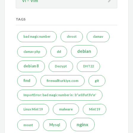
Vi – Vim
TAGS
bad magic number
chroot
clamav
debian
dd
clamav php
debian 8
Decrypt
DHT22
find
firewallturkiye.com
git
ImportError: bad magic number in : b'\x03\xf3\r\n'
malware
Linux Mint 19
Mint 19
nginx
Mysql
mount