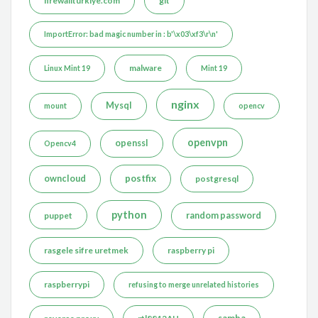
firewallturkiye.com
git
ImportError: bad magic number in : b'\x03\xf3\r\n'
malware
Linux Mint 19
Mint 19
nginx
Mysql
mount
opencv
openvpn
openssl
Opencv4
postfix
owncloud
postgresql
python
puppet
random password
rasgele sifre uretmek
raspberry pi
raspberrypi
refusing to merge unrelated histories