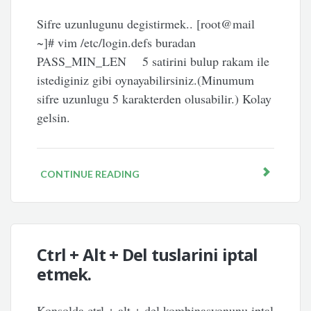
Sifre uzunlugunu degistirmek.. [root@mail
~]# vim /etc/login.defs buradan
PASS_MIN_LEN 5 satirini bulup rakam ile
istediginiz gibi oynayabilirsiniz.(Minumum
sifre uzunlugu 5 karakterden olusabilir.) Kolay
gelsin.
CONTINUE READING
Ctrl + Alt + Del tuslarini iptal
etmek.
Konsolda ctrl + alt + del kombinasyonunu iptal