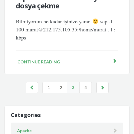
dosya çekme
Bilmiyorum ne kadar işinize yarar.
scp -l
100 murat@212.175.105.35:/home/murat . l :
kbps
CONTINUE READING
1
2
3
4
Categories
Apache