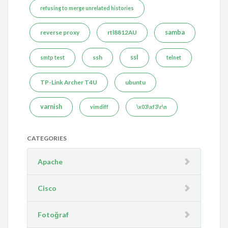
refusing to merge unrelated histories
reverse proxy
rtl8812AU
samba
ssh
ssl
smtp test
telnet
TP-Link Archer T4U
ubuntu
varnish
vimdiff
\x03\xf3\r\n
CATEGORIES
Apache
Cisco
Fotoğraf