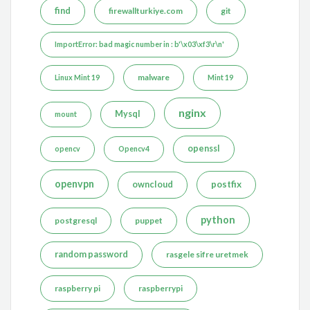
find
firewallturkiye.com
git
ImportError: bad magic number in : b'\x03\xf3\r\n'
malware
Linux Mint 19
Mint 19
nginx
Mysql
mount
openssl
opencv
Opencv4
openvpn
postfix
owncloud
python
postgresql
puppet
random password
rasgele sifre uretmek
raspberry pi
raspberrypi