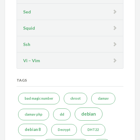
Sed
Squid
Ssh
Vi – Vim
TAGS
bad magic number
chroot
clamav
debian
dd
clamav php
debian 8
Decrypt
DHT22