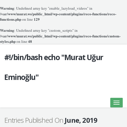
Warning
: Undefined array key "enable_lazyload_videos" in
/var/www/murat.ws/public_html/wp-content/plugins/reco-functions/reco-
functions.php
129
on line
Warning
: Undefined array key "custom_scripts" in
/var/www/murat.ws/public_html/wp-content/plugins/reco-functions/custom-
styles.php
48
on line
#!/bin/bash echo "Murat Uğur
Eminoğlu"
Toggle
naviga
Entries Published On
June, 2019