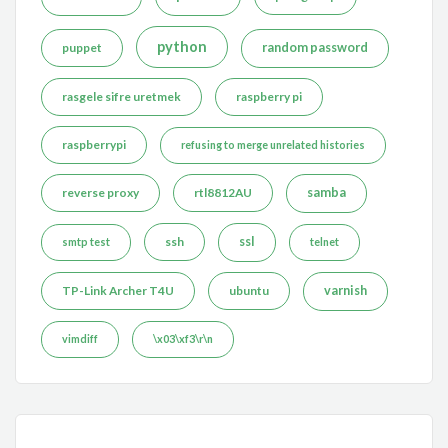
python
puppet
random password
rasgele sifre uretmek
raspberry pi
raspberrypi
refusing to merge unrelated histories
reverse proxy
rtl8812AU
samba
ssh
ssl
smtp test
telnet
TP-Link Archer T4U
ubuntu
varnish
vimdiff
\x03\xf3\r\n