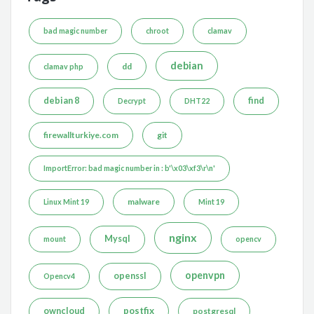
bad magic number
chroot
clamav
debian
dd
clamav php
debian 8
find
Decrypt
DHT22
firewallturkiye.com
git
ImportError: bad magic number in : b'\x03\xf3\r\n'
malware
Linux Mint 19
Mint 19
nginx
Mysql
mount
opencv
openvpn
openssl
Opencv4
postfix
owncloud
postgresql