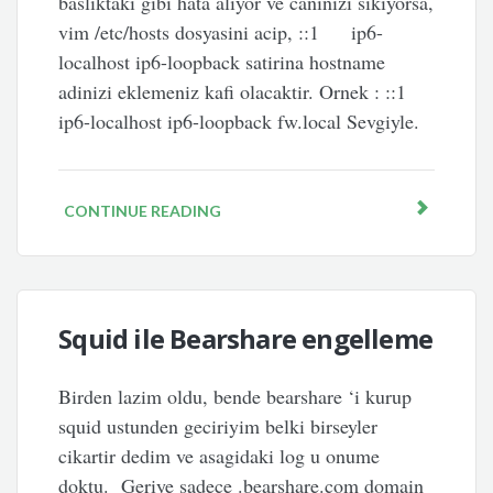
basliktaki gibi hata aliyor ve caninizi sıkıyorsa,
vim /etc/hosts dosyasini acip, ::1 ip6-
localhost ip6-loopback satirina hostname
adinizi eklemeniz kafi olacaktir. Ornek : ::1
ip6-localhost ip6-loopback fw.local Sevgiyle.
CONTINUE READING
Squid ile Bearshare engelleme
Birden lazim oldu, bende bearshare ‘i kurup
squid ustunden geciriyim belki birseyler
cikartir dedim ve asagidaki log u onume
doktu. Geriye sadece .bearshare.com domain