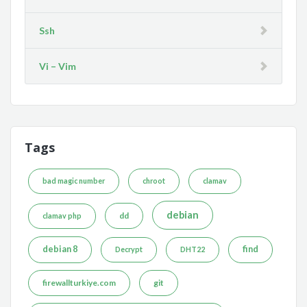
Ssh
Vi – Vim
Tags
bad magic number
chroot
clamav
debian
dd
clamav php
debian 8
find
Decrypt
DHT22
firewallturkiye.com
git