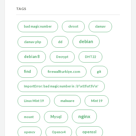
TAGS
bad magic number
chroot
clamav
debian
dd
clamav php
debian 8
Decrypt
DHT22
find
firewallturkiye.com
git
ImportError: bad magic number in : b'\x03\xf3\r\n'
malware
Linux Mint 19
Mint 19
nginx
Mysql
mount
openssl
opencv
Opencv4