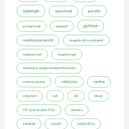
openvpn
postfix
owncloud
python
postgresql
puppet
random password
rasgele sifre uretmek
raspberry pi
raspberrypi
refusing to merge unrelated histories
reverse proxy
rtl8812AU
samba
ssh
ssl
smtp test
telnet
TP-Link Archer T4U
ubuntu
varnish
vimdiff
\x03\xf3\r\n