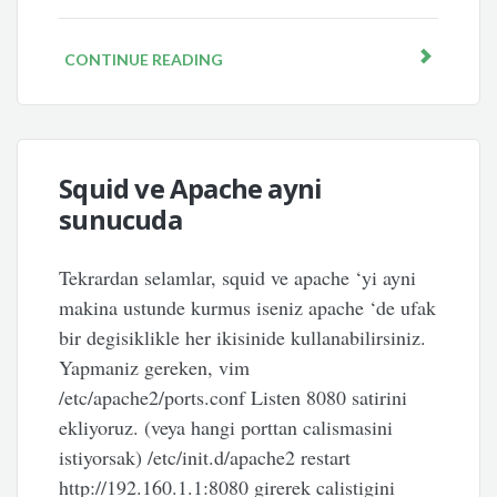
CONTINUE READING
Squid ve Apache ayni
sunucuda
Tekrardan selamlar, squid ve apache ‘yi ayni
makina ustunde kurmus iseniz apache ‘de ufak
bir degisiklikle her ikisinide kullanabilirsiniz.
Yapmaniz gereken, vim
/etc/apache2/ports.conf Listen 8080 satirini
ekliyoruz. (veya hangi porttan calismasini
istiyorsak) /etc/init.d/apache2 restart
http://192.160.1.1:8080 girerek calistigini