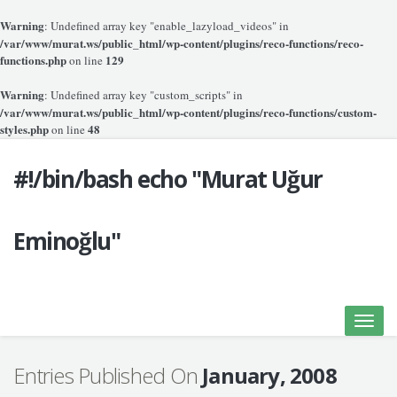
Warning
: Undefined array key "enable_lazyload_videos" in
/var/www/murat.ws/public_html/wp-content/plugins/reco-functions/reco-
functions.php
129
on line
Warning
: Undefined array key "custom_scripts" in
/var/www/murat.ws/public_html/wp-content/plugins/reco-functions/custom-
styles.php
48
on line
#!/bin/bash echo "Murat Uğur
Eminoğlu"
Toggle
naviga
Entries Published On
January, 2008