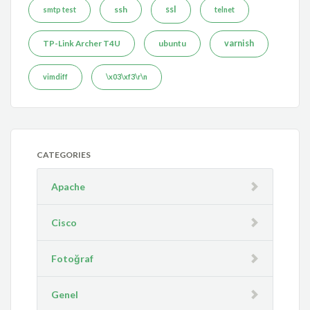
ssh
ssl
smtp test
telnet
TP-Link Archer T4U
ubuntu
varnish
vimdiff
\x03\xf3\r\n
CATEGORIES
Apache
Cisco
Fotoğraf
Genel