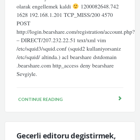
olarak engellemek kaldi
1200082648.742
1628 192.168.1.201 TCP_MISS/200 4570
POST
http://login.bearshare.com/registration/account.php?
– DIRECT/207.232.22.51 text/xml vim
/etc/squid3/squid.conf (squid2 kullaniyorsaniz
/etc/squid/ altinda.) acl bearshare dstdomain
.bearshare.com http_access deny bearshare
Sevgiyle.
CONTINUE READING
Gecerli editoru degistirmek,