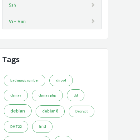
Ssh
Vi – Vim
Tags
bad magic number
chroot
dd
clamav
clamav php
debian
debian 8
Decrypt
find
DHT22