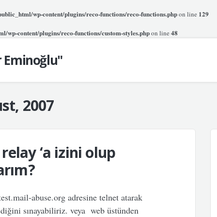
blic_html/wp-content/plugins/reco-functions/reco-functions.php
129
on line
l/wp-content/plugins/reco-functions/custom-styles.php
48
on line
r Eminoğlu"
st, 2007
elay ‘a izini olup
larım?
est.mail-abuse.org adresine telnet atarak
diğini sınayabiliriz. veya web üstünden