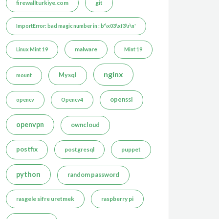
firewallturkiye.com
git
ImportError: bad magic number in : b'\x03\xf3\r\n'
malware
Linux Mint 19
Mint 19
nginx
Mysql
mount
openssl
opencv
Opencv4
openvpn
owncloud
postfix
postgresql
puppet
python
random password
rasgele sifre uretmek
raspberry pi