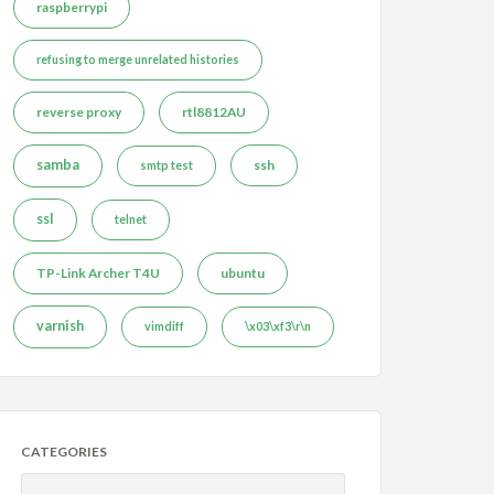
raspberrypi
refusing to merge unrelated histories
reverse proxy
rtl8812AU
samba
ssh
smtp test
ssl
telnet
TP-Link Archer T4U
ubuntu
varnish
vimdiff
\x03\xf3\r\n
CATEGORIES