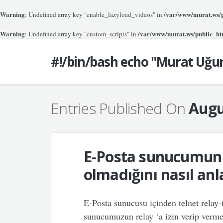
Warning
/var/www/murat.ws/pu
: Undefined array key "enable_lazyload_videos" in
Warning
/var/www/murat.ws/public_htm
: Undefined array key "custom_scripts" in
#!/bin/bash echo "Murat Uğu
Entries Published On
Augu
E-Posta sunucumun r
olmadığını nasıl an
E-Posta sunucusu içinden telnet relay-t
sunucumuzun relay ‘a izin verip verme