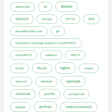
debian
dd
clamav php
debian 8
find
Decrypt
DHT22
firewallturkiye.com
git
ImportError: bad magic number in : b'\x03\xf3\r\n'
malware
Linux Mint 19
Mint 19
nginx
Mysql
mount
opencv
openvpn
openssl
Opencv4
postfix
owncloud
postgresql
python
puppet
random password