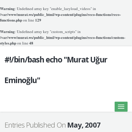
Warning
: Undefined array key "enable_lazyload_videos" in
/var/www/murat.ws/public_html/wp-content/plugins/reco-functions/reco-
functions.php
129
on line
Warning
: Undefined array key "custom_scripts" in
/var/www/murat.ws/public_html/wp-content/plugins/reco-functions/custom-
styles.php
48
on line
#!/bin/bash echo "Murat Uğur
Eminoğlu"
Toggle
naviga
Entries Published On
May, 2007