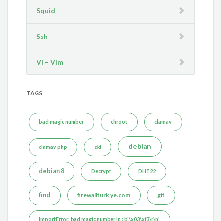
Squid
Ssh
Vi – Vim
TAGS
bad magic number
chroot
clamav
debian
dd
clamav php
debian 8
Decrypt
DHT22
find
firewallturkiye.com
git
ImportError: bad magic number in : b'\x03\xf3\r\n'