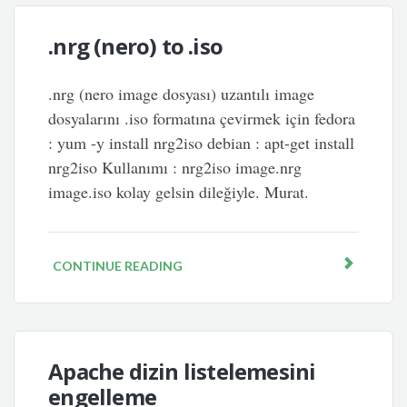
.nrg (nero) to .iso
.nrg (nero image dosyası) uzantılı image
dosyalarını .iso formatına çevirmek için fedora
: yum -y install nrg2iso debian : apt-get install
nrg2iso Kullanımı : nrg2iso image.nrg
image.iso kolay gelsin dileğiyle. Murat.
CONTINUE READING
Apache dizin listelemesini
engelleme