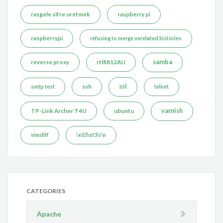
rasgele sifre uretmek
raspberry pi
raspberrypi
refusing to merge unrelated histories
reverse proxy
rtl8812AU
samba
ssh
ssl
smtp test
telnet
TP-Link Archer T4U
ubuntu
varnish
vimdiff
\x03\xf3\r\n
CATEGORIES
Apache