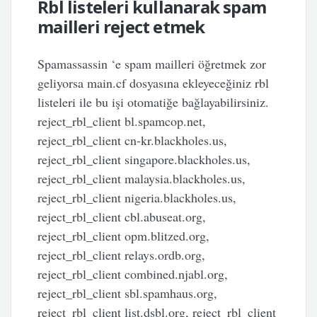
Rbl listeleri kullanarak spam
mailleri reject etmek
Spamassassin ‘e spam mailleri öğretmek zor
geliyorsa main.cf dosyasına ekleyeceğiniz rbl
listeleri ile bu işi otomatiğe bağlayabilirsiniz.
reject_rbl_client bl.spamcop.net,
reject_rbl_client cn-kr.blackholes.us,
reject_rbl_client singapore.blackholes.us,
reject_rbl_client malaysia.blackholes.us,
reject_rbl_client nigeria.blackholes.us,
reject_rbl_client cbl.abuseat.org,
reject_rbl_client opm.blitzed.org,
reject_rbl_client relays.ordb.org,
reject_rbl_client combined.njabl.org,
reject_rbl_client sbl.spamhaus.org,
reject_rbl_client list.dsbl.org, reject_rbl_client