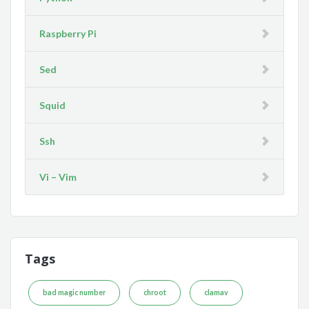
Raspberry Pi
Sed
Squid
Ssh
Vi – Vim
Tags
bad magic number
chroot
clamav