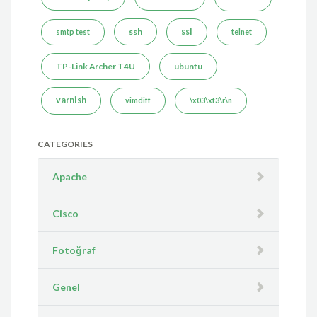
ssh
ssl
smtp test
telnet
TP-Link Archer T4U
ubuntu
varnish
vimdiff
\x03\xf3\r\n
CATEGORIES
Apache
Cisco
Fotoğraf
Genel